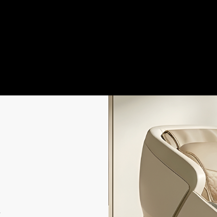
ть понятия
л.