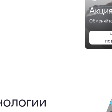
логии
логий,
ия и дискомфорта.
рованы
ения