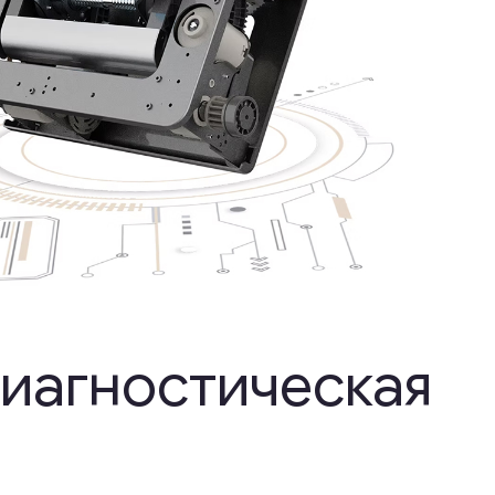
ностическая
и со своими индивидуальными
х настраиваемых функций
нных техник массажа
ек — наши кресла
я ваших индивидуальных
сслаблении.