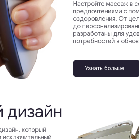
изайн
н, который
лючительный
акцентом
ь.