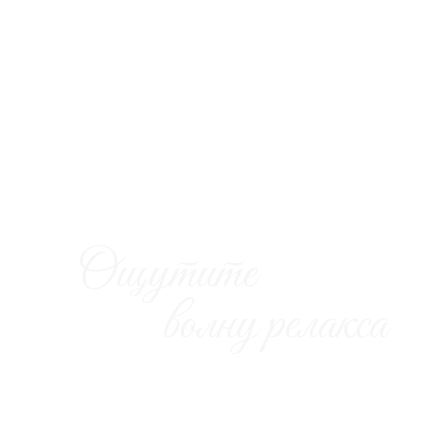
Лето с OGAWA: -60
Приобретите премиальное массажное кресло по 
Купить сейчас