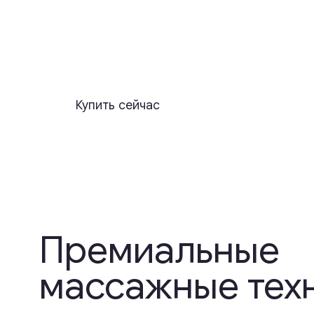
Премиальные
массажные техно
Ощутите роскошь передовых массажных техно
разработанных для снятия стресса, напряжен
Наши массажные кресла тщательно спроекти
для обеспечения непревзойдённого расслабл
и восстановления сил.
Узнать больше