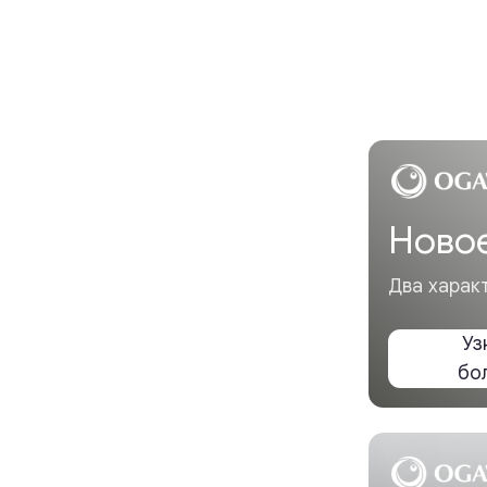
Новое пост
Два характера, две ф
Узнать
больше
%
Акция Trade-
Обменяйте старые мас
супер цене
Читать
подробнее