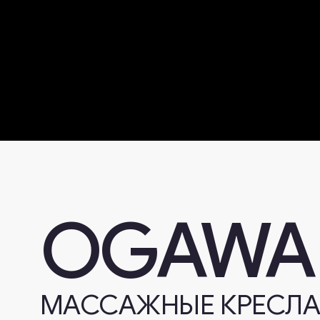
OGAWA
МАССАЖНЫЕ
КРЕСЛА
В компании Ogawa мы стремимся переосмысли
релаксации и оздоровления с помощью наших
инновационных и передовых массажных кресе