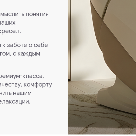
оте о себе
с каждым
м-класса,
ву, комфорту
нашим
ации.