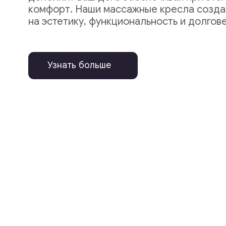
Почему OGAWA
Безупречное
ка
в каждой
детали
Движимые искренней заботой о вашем бла
мы создаем инновационные решения для р