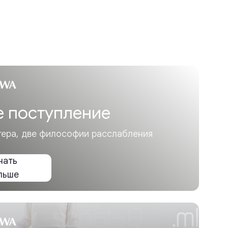
упление
илософии расслабления
In!
сажные кресла на новые!