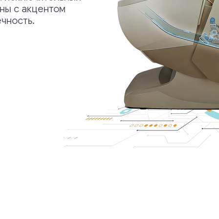
чество
гополучии,
елаксации.