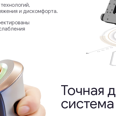
Точная диаг
система
Настройте массаж в соответстви
предпочтениями с помощью наши
оздоровления. От целенаправле
до персонализированных настро
разработаны для удовлетворени
потребностей в обновлении и ра
Узнать больше