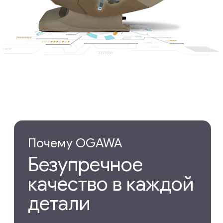
OGAWA лидер
в мировом
масштабе
OGAWA — ведущий бренд в сфере
оздоровления и реклаксации,
представленный на 5 континентах
более чем 800 торговыми точками
по всему миру.
Узнать больше