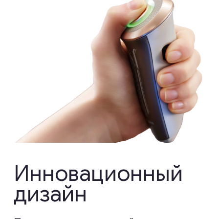
OGAWA в цифрах
1 МЛН+
Счастливых обладателей
100+
Запатентованных разработк