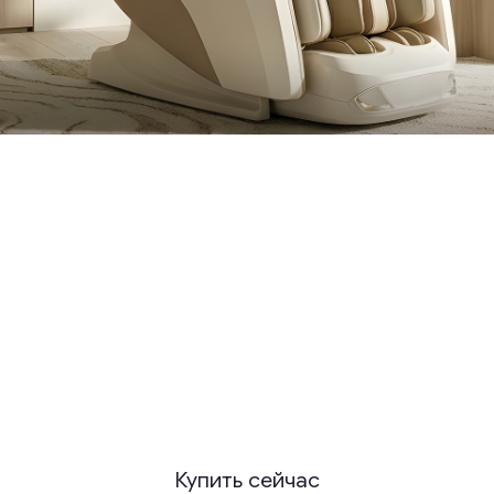
Новое поступление
Два характера, две философии
расслабления
Узнать больше
Акция Trade-In!
Обменяйте старые массажные
кресла на новые!
Читать подробнее