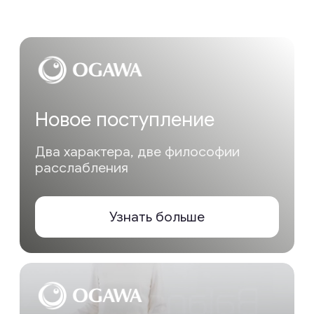
Премиальные
массажные
технологии
Ощутите роскошь передовых
массажных технологий,
разработанных для снятия стресса,
напряжения и дискомфорта.
Наши массажные кресла тщательно
спроектированы для обеспечения
непревзойдённого расслабления
и восстановления сил.
Узнать больше