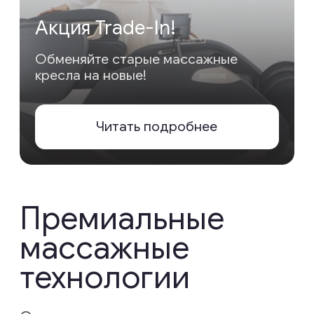
Точная
диагностическая
система
Настройте массаж в соответствии
со своими индивидуальными
предпочтениями с помощью наших
настраиваемых функций
оздоровления. От целенаправленных
техник массажа
до персонализированных
настроек — наши кресла