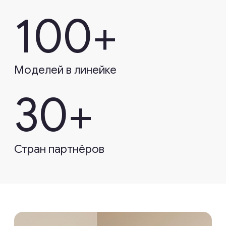
Москва, Лермонтовский пр-
кт. 23, стр. 1
Часы работы офиса:
ПН-ПТ с 9:00 до 18:00
СБ-ВС по предварительному
согласованию с 9:00 до 18:00
Информация
О компании
Условия продажи
Согласия и оферты
Новости и акции
Каталог
Массажные кресла
Летняя коллекция
Массажёры
Новинки