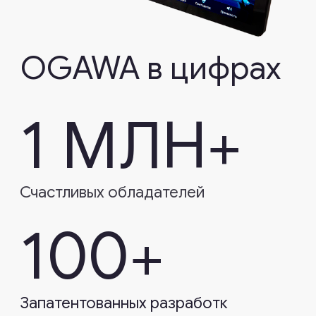
поработать с Риком и подобрать
оформление «Ко
идеальное кресло-реклайнер.
для своих пацие
Это лучший интернет-магазин,
кресло Ogawa с
с которым я когда‑либо имел
украшением. Пац
дело, — процесс покупки
доставил настоящее
София К (США)
удовольствие. Настоятельно
рекомендую Ogawa и их кресла!
Дэнис В (США)
Svago Newton
Ogawa Master Dr
Дистрибьютор OGAWA в России
Группа компаний «Релакса Стар»
8-800-333-00-51